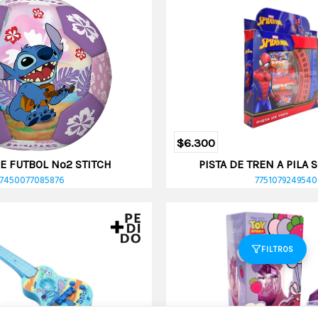
$6.300
E FUTBOL Nº2 STITCH
PISTA DE TREN A PILA
7450077085876
7751079249540
FILTROS