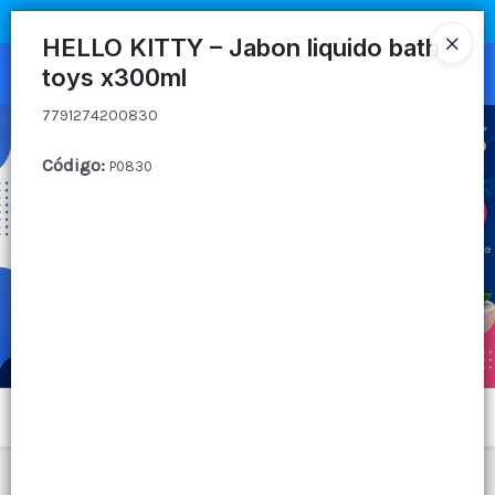
7791274200830
COMPRA MÍNIMA
$100.000
|
ENVÍOS A TODO EL PAIS
HELLO KITTY – Jabon liquido bath
toys x300ml
Ingresar a la Tienda
7791274200830
CÓMO COMPRAR
Código
:
P0830
QUIÉNES SOMOS
CANAL MAYORISTA
CONTACTO
Menú
7791274200830