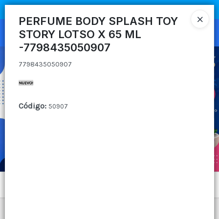
7798435050907
COMPRA MÍNIMA
$100.000
|
ENVÍOS A TODO EL PAIS
PERFUME BODY SPLASH TOY
STORY LOTSO X 65 ML
Ingresar a la Tienda
-7798435050907
CÓMO COMPRAR
7798435050907
QUIÉNES SOMOS
Código
:
50907
CANAL MAYORISTA
CONTACTO
Menú
7798435050907