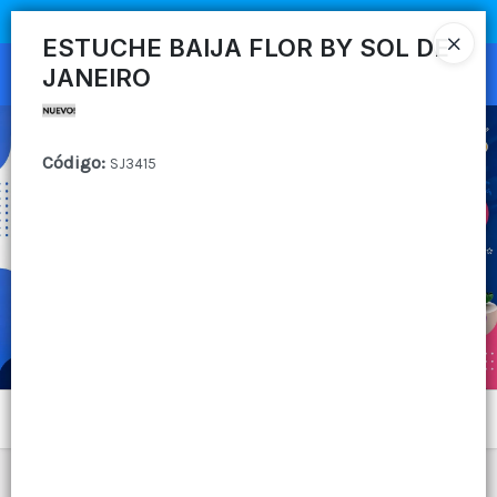
COMPRA MÍNIMA
$100.000
|
ENVÍOS A TODO EL PAIS
ESTUCHE BAIJA FLOR BY SOL DE
JANEIRO
Ingresar a la Tienda
CÓMO COMPRAR
Código
:
SJ3415
QUIÉNES SOMOS
CANAL MAYORISTA
CONTACTO
Menú