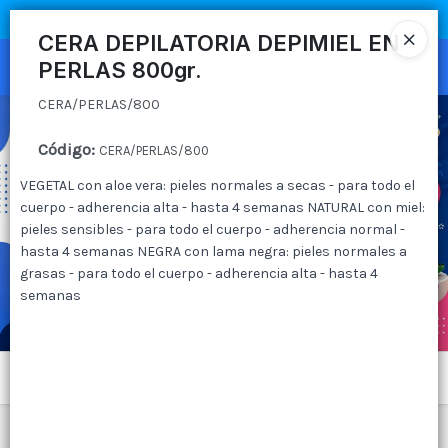
CERA/PERLAS/800
COMPRA MÍNIMA
$100.000
|
ENVÍOS A TODO EL PAIS
CERA DEPILATORIA DEPIMIEL EN
PERLAS 800gr.
Ingresar a la Tienda
CERA/PERLAS/800
CÓMO COMPRAR
Código
:
CERA/PERLAS/800
QUIÉNES SOMOS
VEGETAL con aloe vera: pieles normales a secas - para todo el
cuerpo - adherencia alta - hasta 4 semanas NATURAL con miel:
CANAL MAYORISTA
pieles sensibles - para todo el cuerpo - adherencia normal -
hasta 4 semanas NEGRA con lama negra: pieles normales a
CONTACTO
grasas - para todo el cuerpo - adherencia alta - hasta 4
semanas
Menú
CERA/PERLAS/800