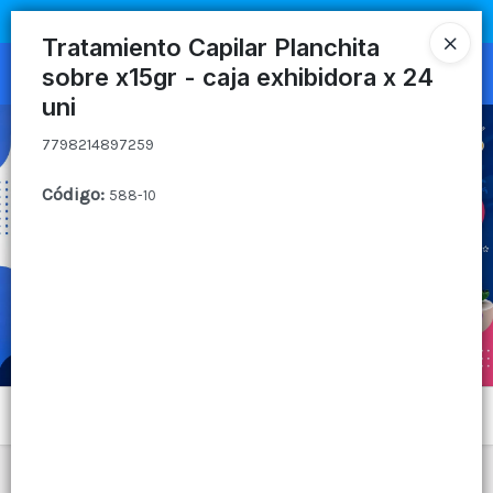
7798214897259
COMPRA MÍNIMA
$100.000
|
ENVÍOS A TODO EL PAIS
Tratamiento Capilar Planchita
sobre x15gr - caja exhibidora x 24
Ingresar a la Tienda
uni
CÓMO COMPRAR
7798214897259
QUIÉNES SOMOS
Código
:
588-10
CANAL MAYORISTA
CONTACTO
Menú
7798214897259