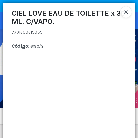
7791600619039
COMPRA MÍNIMA
$100.000
|
ENVÍOS A TODO EL PAIS
CIEL LOVE EAU DE TOILETTE x 30
ML. C/VAPO.
Ingresar a la Tienda
7791600619039
CÓMO COMPRAR
Código
:
6190/3
QUIÉNES SOMOS
CANAL MAYORISTA
CONTACTO
Menú
7791600619039