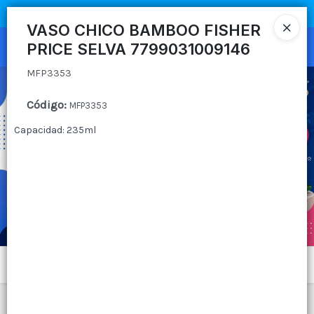
MFP3353
COMPRA MÍNIMA
$100.000
|
ENVÍOS A TODO EL PAIS
VASO CHICO BAMBOO FISHER
PRICE SELVA 7799031009146
Ingresar a la Tienda
MFP3353
CÓMO COMPRAR
Código
:
MFP3353
QUIÉNES SOMOS
Capacidad: 235ml
CANAL MAYORISTA
CONTACTO
Menú
MFP3353