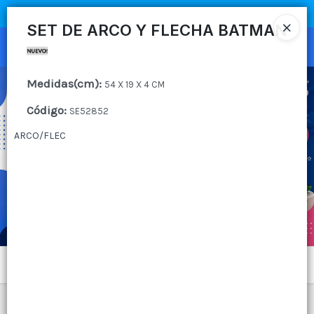
COMPRA MÍNIMA
$100.000
|
ENVÍOS A TODO EL PAIS
SET DE ARCO Y FLECHA BATMAN
Ingresar a la Tienda
Medidas(cm)
:
CÓMO COMPRAR
54 X 19 X 4 CM
Código
:
SE52852
QUIÉNES SOMOS
ARCO/FLEC
CANAL MAYORISTA
CONTACTO
Menú