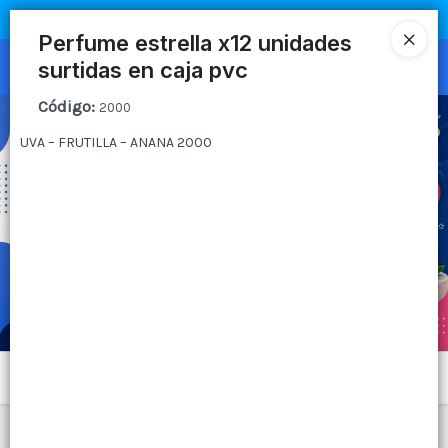
COMPRA MÍNIMA
$100.000
|
ENVÍOS A TODO EL PAIS
Perfume estrella x12 unidades
surtidas en caja pvc
Ingresar a la Tienda
Código
:
2000
CÓMO COMPRAR
UVA – FRUTILLA – ANANA 2000
QUIÉNES SOMOS
CANAL MAYORISTA
CONTACTO
Menú