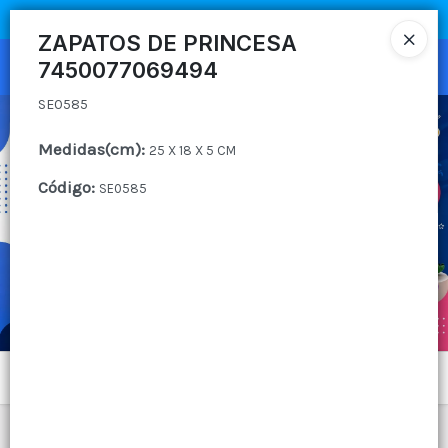
SE0585
COMPRA MÍNIMA
$100.000
|
ENVÍOS A TODO EL PAIS
ZAPATOS DE PRINCESA
7450077069494
Ingresar a la Tienda
SE0585
CÓMO COMPRAR
Medidas(cm)
:
25 X 18 X 5 CM
QUIÉNES SOMOS
Código
:
SE0585
CANAL MAYORISTA
CONTACTO
Menú
SE0585