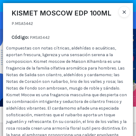
P.MSA5442
COMPRA MÍNIMA
$100.000
|
ENVÍOS A TODO EL PAIS
KISMET MOSCOW EDP 100ML
Ingresar a la Tienda
P.MSA5442
CÓMO COMPRAR
Código
:
P.MSA5442
Compuestas con notas cítricas, aldehídas o acuáticas,
QUIÉNES SOMOS
aportan frescura, ligereza y una sensación serena a la
composicion. Kismet moscow de Maison Alhambra es una
CANAL MAYORISTA
fragancia de la familia olfativa aromática para hombres. Las
Notas de Salida son cilantro, aldehídos y cardamomo; las
Notas de Corazón son ruibarbo, lirio de los valles y rosa; las
CONTACTO
Notas de Fondo son ambroxan, musgo de roble y sándalo.
Kismet Mocow es una fragancia masculina que despierta con
su combinación intrigante y seductora de cilantro fresco y
aldehídos vibrantes. El cardamomo añade una especiada
Menú
sofisticación, mientras que el ruibarbo aporta un toque
juguetón y refrescante. En su corazón, el lirio de los valles y la
P.MSA5442
rosa rosada crean una armonía floral sutil pero distintiva. En
la base, el ambroxan proporciona una calidez envolvente,