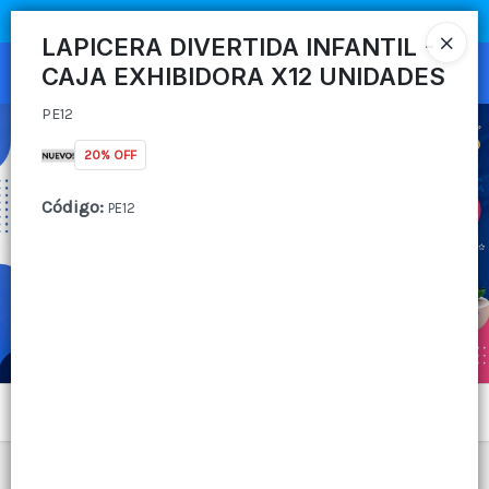
PE12
COMPRA MÍNIMA
$100.000
|
ENVÍOS A TODO EL PAIS
LAPICERA DIVERTIDA INFANTIL -
CAJA EXHIBIDORA X12 UNIDADES
Ingresar a la Tienda
PE12
CÓMO COMPRAR
20% OFF
QUIÉNES SOMOS
Código
:
PE12
CANAL MAYORISTA
CONTACTO
Menú
PE12