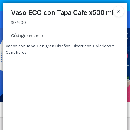
19-7600
COMPRA MÍNIMA
$100.000
|
ENVÍOS A TODO EL PAIS
Vaso ECO con Tapa Cafe x500 ml
Ingresar a la Tienda
19-7600
CÓMO COMPRAR
Código
:
19-7600
Vasos con Tapa. Con gran Diseños! Divertidos, Coloridos y
QUIÉNES SOMOS
Cancheros.
CANAL MAYORISTA
CONTACTO
Menú
19-7600