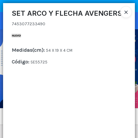
7453077233490
COMPRA MÍNIMA
$100.000
|
ENVÍOS A TODO EL PAIS
SET ARCO Y FLECHA AVENGERS
Ingresar a la Tienda
7453077233490
CÓMO COMPRAR
Medidas(cm)
:
54 X 19 X 4 CM
QUIÉNES SOMOS
Código
:
SE55725
CANAL MAYORISTA
CONTACTO
Menú
7453077233490