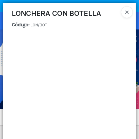
COMPRA MÍNIMA
$100.000
|
ENVÍOS A TODO EL PAIS
LONCHERA CON BOTELLA
Ingresar a la Tienda
Código
:
LON/BOT
CÓMO COMPRAR
QUIÉNES SOMOS
CANAL MAYORISTA
CONTACTO
Menú