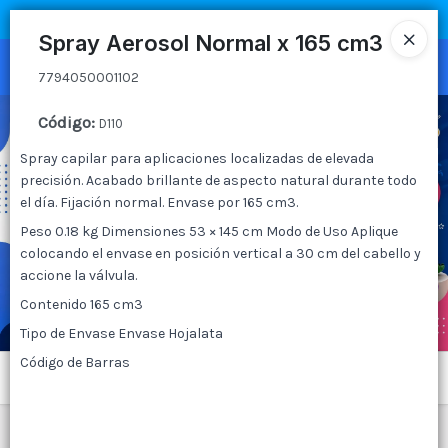
7794050001102
COMPRA MÍNIMA
$100.000
|
ENVÍOS A TODO EL PAIS
Spray Aerosol Normal x 165 cm3
Ingresar a la Tienda
7794050001102
CÓMO COMPRAR
Código
:
D110
Spray capilar para aplicaciones localizadas de elevada
QUIÉNES SOMOS
precisión. Acabado brillante de aspecto natural durante todo
el día. Fijación normal. Envase por 165 cm3.
CANAL MAYORISTA
Peso 0.18 kg Dimensiones 53 × 145 cm Modo de Uso Aplique
colocando el envase en posición vertical a 30 cm del cabello y
CONTACTO
accione la válvula.
Contenido 165 cm3
Tipo de Envase Envase Hojalata
Código de Barras
Menú
7794050001102