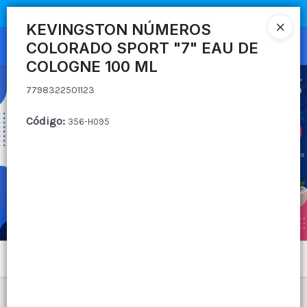
7798322501123
COMPRA MÍNIMA
$100.000
|
ENVÍOS A TODO EL PAIS
KEVINGSTON NÚMEROS
COLORADO SPORT "7" EAU DE
Ingresar a la Tienda
COLOGNE 100 ML
CÓMO COMPRAR
7798322501123
QUIÉNES SOMOS
Código
:
356-H095
CANAL MAYORISTA
CONTACTO
Menú
7798322501123