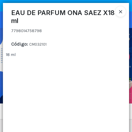
7798014758798
COMPRA MÍNIMA
$100.000
|
ENVÍOS A TODO EL PAIS
EAU DE PARFUM ONA SAEZ X18
ml
Ingresar a la Tienda
7798014758798
CÓMO COMPRAR
Código
:
CM032101
QUIÉNES SOMOS
18 ml
CANAL MAYORISTA
CONTACTO
Menú
7798014758798