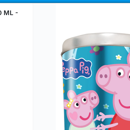
COMPRA MÍNIMA
$100.000
|
ENVÍOS A TODO EL PAIS
 ML -
CÓMO COMPRAR
QUIÉNES SOMOS