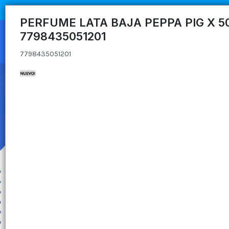
7798435051201
PERFUME LATA BAJA PEPPA PIG X 50
7798435051201
7798435051201