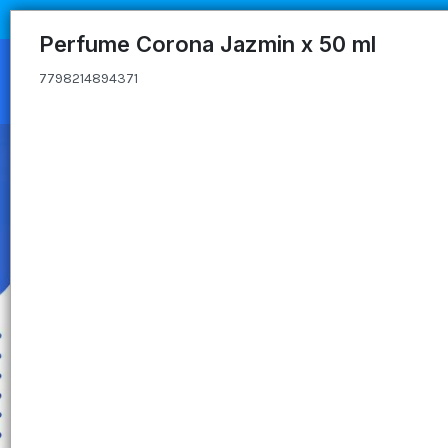
7798214894371
Perfume Corona Jazmin x 50 ml
7798214894371