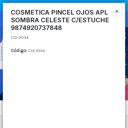
C13-0034
COMPRA MÍNIMA
$100.000
|
ENVÍOS A TODO EL PAIS
COSMETICA PINCEL OJOS APL
SOMBRA CELESTE C/ESTUCHE
Ingresar a la Tienda
9874920737848
CÓMO COMPRAR
C13-0034
QUIÉNES SOMOS
Código
:
C13-0034
CANAL MAYORISTA
CONTACTO
Menú
C13-0034