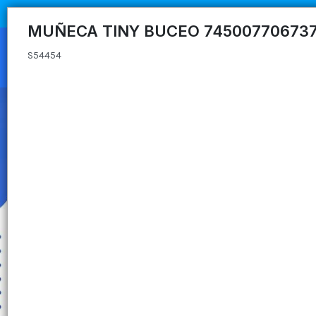
S54454
MUÑECA TINY BUCEO 74500770673
S54454