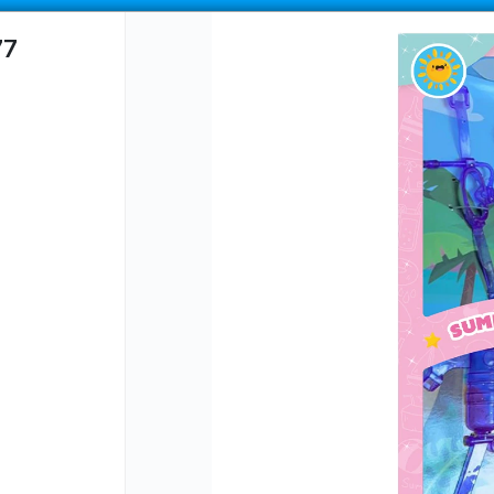
COMPRA MÍNIMA
$100.000
|
ENVÍOS A TODO EL PAIS
77
CÓMO COMPRAR
QUIÉNES SOMOS