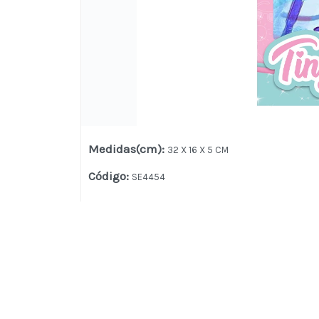
Medidas(cm)
:
32 X 16 X 5 CM
Código
:
SE4454