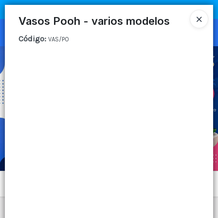
COMPRA MÍNIMA
$100.000
|
ENVÍOS A TODO EL PAIS
Vasos Pooh - varios modelos
Ingresar a la Tienda
Código
:
VAS/PO
CÓMO COMPRAR
QUIÉNES SOMOS
CANAL MAYORISTA
CONTACTO
Menú