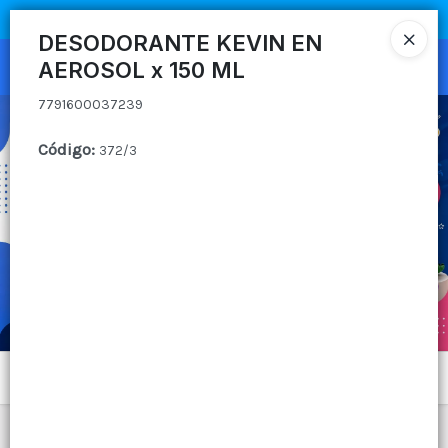
7791600037239
COMPRA MÍNIMA
$100.000
|
ENVÍOS A TODO EL PAIS
DESODORANTE KEVIN EN
AEROSOL x 150 ML
Ingresar a la Tienda
7791600037239
CÓMO COMPRAR
Código
:
372/3
QUIÉNES SOMOS
CANAL MAYORISTA
CONTACTO
Menú
7791600037239