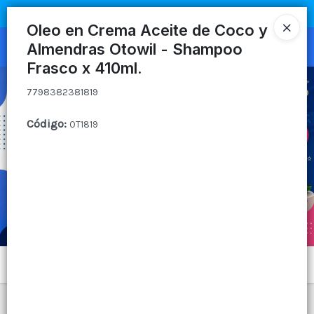
7798382381819
COMPRA MÍNIMA
$100.000
|
ENVÍOS A TODO EL PAIS
Oleo en Crema Aceite de Coco y
Almendras Otowil - Shampoo
Ingresar a la Tienda
Frasco x 410ml.
CÓMO COMPRAR
7798382381819
QUIÉNES SOMOS
Código
:
OT1819
CANAL MAYORISTA
CONTACTO
Menú
7798382381819