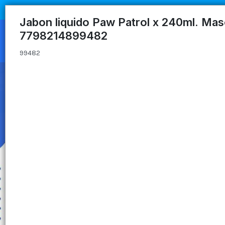
99482
Jabon liquido Paw Patrol x 240ml. Mas
7798214899482
99482