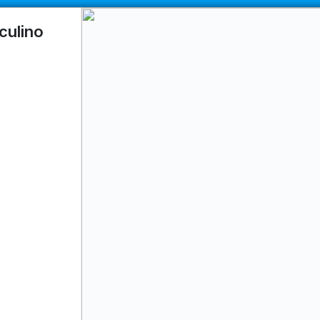
COMPRA MÍNIMA
$100.000
|
ENVÍOS A TODO EL PAIS
culino
CÓMO COMPRAR
QUIÉNES SOMOS