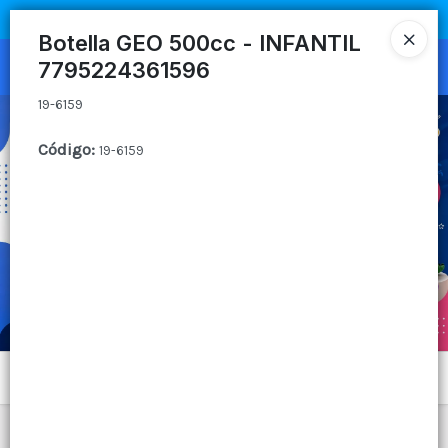
19-6159
COMPRA MÍNIMA
$100.000
|
ENVÍOS A TODO EL PAIS
Botella GEO 500cc - INFANTIL
7795224361596
Ingresar a la Tienda
19-6159
CÓMO COMPRAR
Código
:
19-6159
QUIÉNES SOMOS
CANAL MAYORISTA
CONTACTO
Menú
19-6159