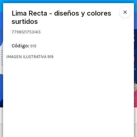
7798121753143
COMPRA MÍNIMA
$100.000
|
ENVÍOS A TODO EL PAIS
Lima Recta - diseños y colores
surtidos
Ingresar a la Tienda
7798121753143
CÓMO COMPRAR
Código
:
919
QUIÉNES SOMOS
IMAGEN ILUSTRATIVA 919
CANAL MAYORISTA
CONTACTO
Menú
7798121753143