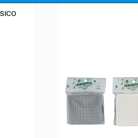
COMPRA MÍNIMA
$100.000
|
ENVÍOS A TODO EL PAIS
ASICO
CÓMO COMPRAR
QUIÉNES SOMOS