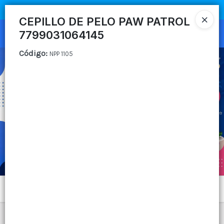
COMPRA MÍNIMA
$100.000
|
ENVÍOS A TODO EL PAIS
CEPILLO DE PELO PAW PATROL
7799031064145
Ingresar a la Tienda
Código
:
NPP 1105
CÓMO COMPRAR
QUIÉNES SOMOS
CANAL MAYORISTA
CONTACTO
Menú