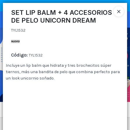
TYL1532
COMPRA MÍNIMA
$100.000
|
ENVÍOS A TODO EL PAIS
SET LIP BALM + 4 ACCESORIOS
DE PELO UNICORN DREAM
Ingresar a la Tienda
TYL1532
CÓMO COMPRAR
QUIÉNES SOMOS
Código
:
TYL1532
CANAL MAYORISTA
Incluye un lip balm que hidrata y tres brochecitos súper
tiernos, más una bandita de pelo que combina perfecto para
un look unicornio soñado.
CONTACTO
Menú
TYL1532