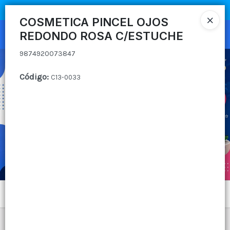
9874920073847
COMPRA MÍNIMA
$100.000
|
ENVÍOS A TODO EL PAIS
COSMETICA PINCEL OJOS
REDONDO ROSA C/ESTUCHE
Ingresar a la Tienda
9874920073847
CÓMO COMPRAR
Código
:
C13-0033
QUIÉNES SOMOS
CANAL MAYORISTA
CONTACTO
Menú
9874920073847