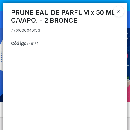
7791600049133
COMPRA MÍNIMA
$100.000
|
ENVÍOS A TODO EL PAIS
PRUNE EAU DE PARFUM x 50 ML
C/VAPO. - 2 BRONCE
Ingresar a la Tienda
7791600049133
CÓMO COMPRAR
Código
:
491/3
QUIÉNES SOMOS
CANAL MAYORISTA
CONTACTO
Menú
7791600049133