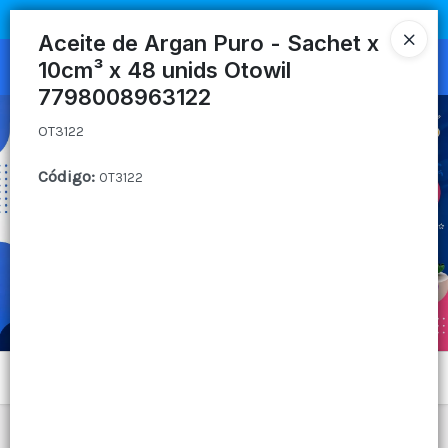
OT3122
COMPRA MÍNIMA
$100.000
|
ENVÍOS A TODO EL PAIS
Aceite de Argan Puro - Sachet x
10cm³ x 48 unids Otowil
Ingresar a la Tienda
7798008963122
CÓMO COMPRAR
OT3122
QUIÉNES SOMOS
Código
:
OT3122
CANAL MAYORISTA
CONTACTO
Menú
OT3122