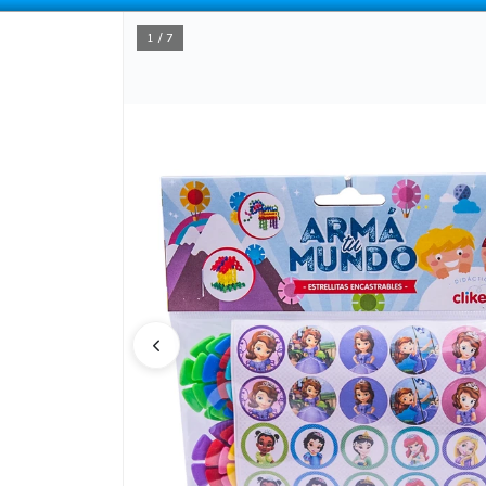
COMPRA MÍNIMA
$100.000
|
ENVÍOS A TODO EL PAIS
1 / 7
CÓMO COMPRAR
QUIÉNES SOMOS