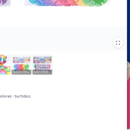
CLASICO 7795224330011
CON STICKERS (numeros y princesas) 7795224330264 / 0742832811927
olores : Surtidos.