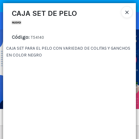
COMPRA MÍNIMA
$100.000
|
ENVÍOS A TODO EL PAIS
CAJA SET DE PELO
Ingresar a la Tienda
Código
:
CÓMO COMPRAR
T54140
CAJA SET PARA EL PELO CON VARIEDAD DE COLITAS Y GANCHOS
QUIÉNES SOMOS
EN COLOR NEGRO
CANAL MAYORISTA
CONTACTO
Menú