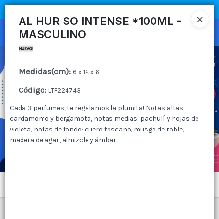
COMPRA MÍNIMA
$100.000
|
ENVÍOS A TODO EL PAIS
AL HUR SO INTENSE *100ML -
MASCULINO
Ingresar a la Tienda
CÓMO COMPRAR
Medidas(cm)
:
6 x 12 x 6
QUIÉNES SOMOS
Código
:
LTF224743
CANAL MAYORISTA
Cada 3 perfumes, te regalamos la plumita! Notas altas:
cardamomo y bergamota, notas medias: pachulí y hojas de
violeta, notas de fondo: cuero toscano, musgo de roble,
CONTACTO
madera de agar, almizcle y ámbar
Menú