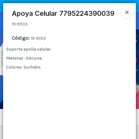
19-9003
COMPRA MÍNIMA
$100.000
|
ENVÍOS A TODO EL PAIS
Apoya Celular 7795224390039
Ingresar a la Tienda
19-9003
CÓMO COMPRAR
Código
:
19-9003
Soporte apolla celular.
QUIÉNES SOMOS
Material : Silicona.
Colores: Surtidos.
CANAL MAYORISTA
CONTACTO
Menú
19-9003