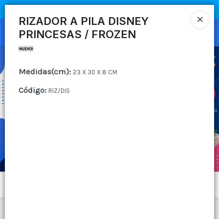
COMPRA MÍNIMA
$100.000
|
ENVÍOS A TODO EL PAIS
RIZADOR A PILA DISNEY
PRINCESAS / FROZEN
Ingresar a la Tienda
CÓMO COMPRAR
Medidas(cm)
:
23 X 30 X 8 CM
QUIÉNES SOMOS
Código
:
RIZ/DIS
CANAL MAYORISTA
CONTACTO
Menú