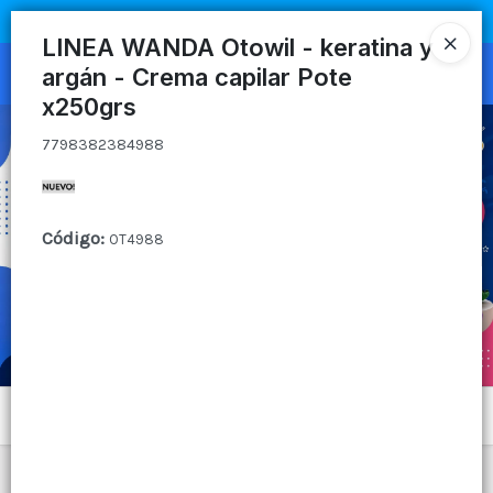
7798382384988
COMPRA MÍNIMA
$100.000
|
ENVÍOS A TODO EL PAIS
LINEA WANDA Otowil - keratina y
argán - Crema capilar Pote
Ingresar a la Tienda
x250grs
CÓMO COMPRAR
7798382384988
QUIÉNES SOMOS
Código
:
OT4988
CANAL MAYORISTA
CONTACTO
Menú
7798382384988