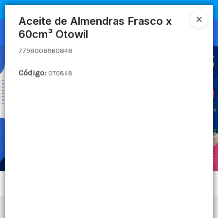
7798008960848
COMPRA MÍNIMA
$100.000
|
ENVÍOS A TODO EL PAIS
Aceite de Almendras Frasco x
60cm³ Otowil
Ingresar a la Tienda
7798008960848
CÓMO COMPRAR
Código
:
OT0848
QUIÉNES SOMOS
CANAL MAYORISTA
CONTACTO
Menú
7798008960848