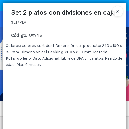
SET/PLA
COMPRA MÍNIMA
$100.000
|
ENVÍOS A TODO EL PAIS
Set 2 platos con divisiones en caja
Ingresar a la Tienda
SET/PLA
CÓMO COMPRAR
Código
:
SET/PLA
Colores: colores surtidosl. Dimensión del producto: 240 x 190 x
QUIÉNES SOMOS
35 mm. Dimensión del Packing: 280 x 260 mm. Material:
Polipropileno. Dato Adicional: Libre de BPA y Ftalatos. Rango de
CANAL MAYORISTA
edad: Mas 6 meses.
CONTACTO
Menú
SET/PLA