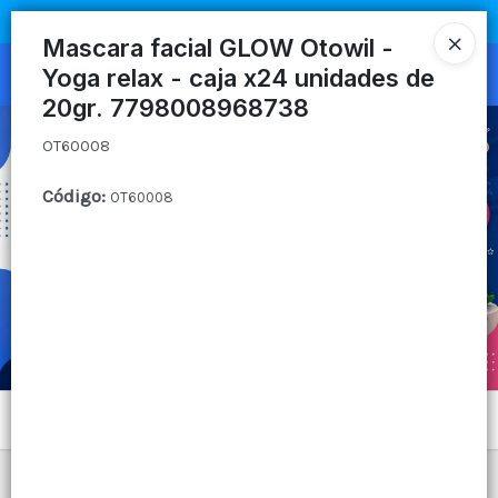
OT60008
COMPRA MÍNIMA
$100.000
|
ENVÍOS A TODO EL PAIS
Mascara facial GLOW Otowil -
Yoga relax - caja x24 unidades de
Ingresar a la Tienda
20gr. 7798008968738
CÓMO COMPRAR
OT60008
QUIÉNES SOMOS
Código
:
OT60008
CANAL MAYORISTA
CONTACTO
Menú
OT60008