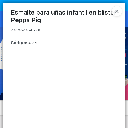
7798327341779
COMPRA MÍNIMA
$100.000
|
ENVÍOS A TODO EL PAIS
Esmalte para uñas infantil en blister
Peppa Pig
Ingresar a la Tienda
7798327341779
CÓMO COMPRAR
Código
:
41779
QUIÉNES SOMOS
CANAL MAYORISTA
CONTACTO
Menú
7798327341779