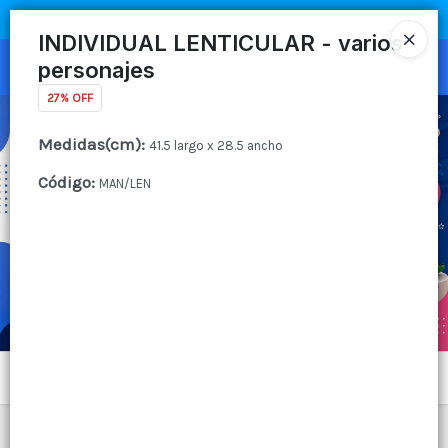
COMPRA MÍNIMA
$100.000
|
ENVÍOS A TODO EL PAIS
INDIVIDUAL LENTICULAR - varios
personajes
Ingresar a la Tienda
27% OFF
CÓMO COMPRAR
Medidas(cm)
:
41.5 largo x 28.5 ancho
QUIÉNES SOMOS
Código
:
MAN/LEN
CANAL MAYORISTA
CONTACTO
Menú