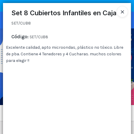
SET/CUB8
COMPRA MÍNIMA
$100.000
|
ENVÍOS A TODO EL PAIS
Set 8 Cubiertos Infantiles en Caja
Ingresar a la Tienda
SET/CUB8
CÓMO COMPRAR
Código
:
SET/CUB8
Excelente calidad, apto microondas, plástico no tóxico. Libre
QUIÉNES SOMOS
de pba. Contiene 4 Tenedores y 4 Cucharas. muchos colores
para elegir !!
CANAL MAYORISTA
CONTACTO
Menú
SET/CUB8