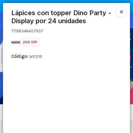
7798346407937
COMPRA MÍNIMA
$100.000
|
ENVÍOS A TODO EL PAIS
Lápices con topper Dino Party -
Display por 24 unidades
Ingresar a la Tienda
7798346407937
CÓMO COMPRAR
20% OFF
QUIÉNES SOMOS
Código
:
WE3119
CANAL MAYORISTA
CONTACTO
Menú
7798346407937