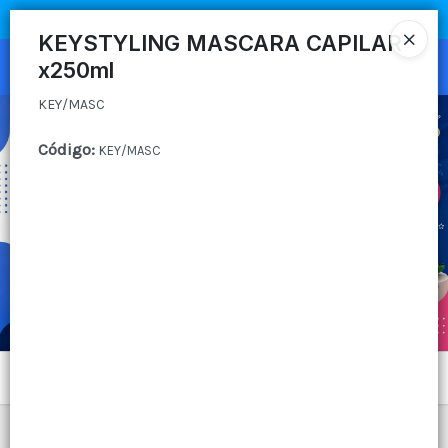
KEY/MASC
COMPRA MÍNIMA
$100.000
|
ENVÍOS A TODO EL PAIS
KEYSTYLING MASCARA CAPILAR
x250ml
Ingresar a la Tienda
KEY/MASC
CÓMO COMPRAR
Código
:
KEY/MASC
QUIÉNES SOMOS
CANAL MAYORISTA
CONTACTO
Menú
KEY/MASC