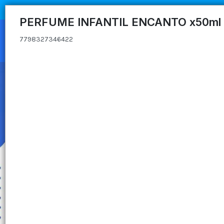
7798327346422
PERFUME INFANTIL ENCANTO x50ml
7798327346422